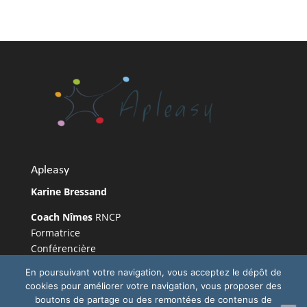
Apleasy
Karine Bressand
Coach Nîmes
RNCP
Formatrice
Conférencière
Coach orientation scolaire Un après-midi pour
En poursuivant votre navigation, vous acceptez le dépôt de
demain®
cookies pour améliorer votre navigation, vous proposer des
Coach orientation professionnelle Un point pour
boutons de partage ou des remontées de contenus de