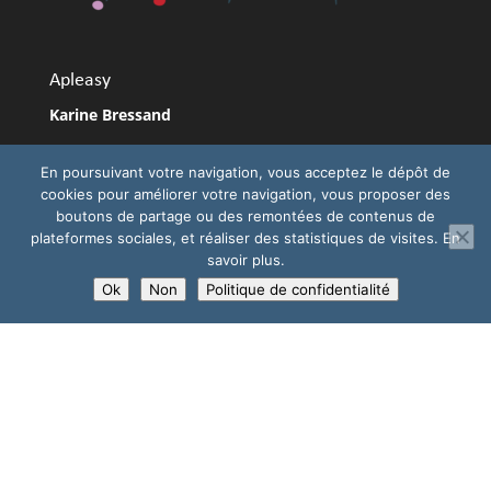
Apleasy
Karine Bressand
Coach Nîmes
RNCP
En poursuivant votre navigation, vous acceptez le dépôt de
Formatrice
cookies pour améliorer votre navigation, vous proposer des
Conférencière
boutons de partage ou des remontées de contenus de
Coach orientation scolaire Un après-midi pour
plateformes sociales, et réaliser des statistiques de visites. En
demain®
savoir plus.
Coach orientation professionnelle Un point pour
Ok
Non
Politique de confidentialité
demain®
Se déplace sur
Nîmes
,
Montpellier
et ailleurs…
Newsletter
S'inscrire à la newsletter Apleasy